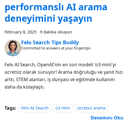
performanslı AI arama
deneyimini yaşayın
February 8, 2025
·
9 dakika okuyun
Felo Search Tips Buddy
Committed to answers at your fingertips
Felo AI Search, OpenAI'nin en son modeli 'o3-mini'yi
ücretsiz olarak sunuyor! Arama doğruluğu ve yanıt hızı
arttı, STEM alanları, iş dünyası ve eğitimde kullanım
daha da kolaylaştı.
Tags:
Felo AI Search
o3 mini
ücretsiz arama
Devamını Oku