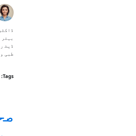
بہتر ب
طبی وس
Tags:
صح
سر