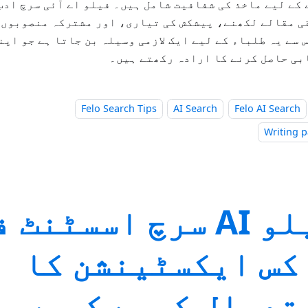
کے لیے ماخذ کی شفافیت شامل ہیں۔ فیلو اے آئی سرچ ادب
ی مقالے لکھنے، پیشکش کی تیاری، اور مشترکہ منصوبوں 
 سے یہ طلباء کے لیے ایک لازمی وسیلہ بن جاتا ہے جو اپ
بی حاصل کرنے کا ارادہ رکھتے ہیں۔
Felo Search Tips
AI Search
Felo AI Search
Writing 
فیلو AI سرچ اسسٹنٹ
کس ایکسٹینشن کا
تعمال کیسے کریں