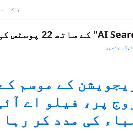
بلاگ
عم
ٹیگ دیکھیں
یجویشن کے موسم کے
وج پر، فیلو اے آئی
باء کی مدد کر رہا 