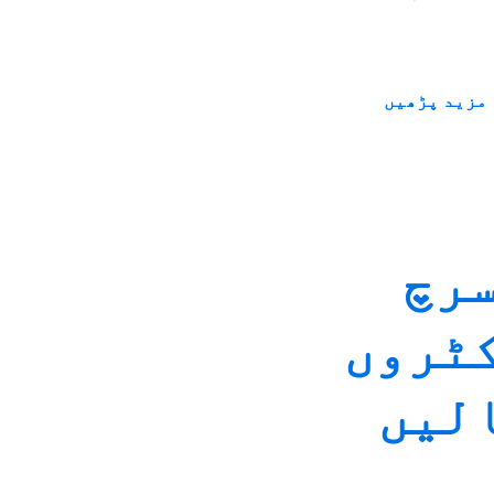
مزید پڑھیں
عمل میں فیلو AI سرچ
کٹروں
الیں