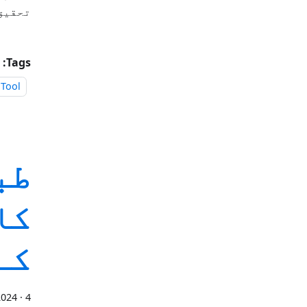
تحقیق 
Tags:
 Tool
کا
کے
4 منٹ پڑھیں
·
2024