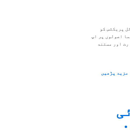
نیکل پریکٹس کو
ما اصولوں پر اپ
کو کلینیکل مہارت اور مستند
مزید پڑھیں
ی