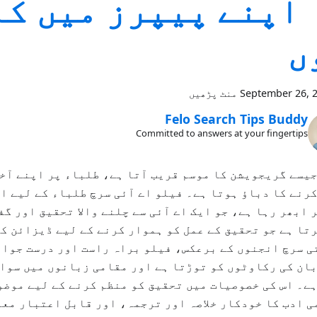
 اپنے پیپرز میں ک
ں
September 26, 
Felo Search Tips Buddy
Committed to answers at your fingertips
یسے گریجویشن کا موسم قریب آتا ہے، طلباء پر اپنے آخ
رنے کا دباؤ ہوتا ہے۔ فیلو اے آئی سرچ طلباء کے لیے ا
 ابھر رہا ہے، جو ایک اے آئی سے چلنے والا تحقیق اور گف
تا ہے جو تحقیق کے عمل کو ہموار کرنے کے لیے ڈیزائن ک
 سرچ انجنوں کے برعکس، فیلو براہ راست اور درست جواب
ان کی رکاوٹوں کو توڑتا ہے اور مقامی زبانوں میں سوال
ے۔ اس کی خصوصیات میں تحقیق کو منظم کرنے کے لیے موض
 ادب کا خودکار خلاصہ اور ترجمہ، اور قابل اعتبار مع