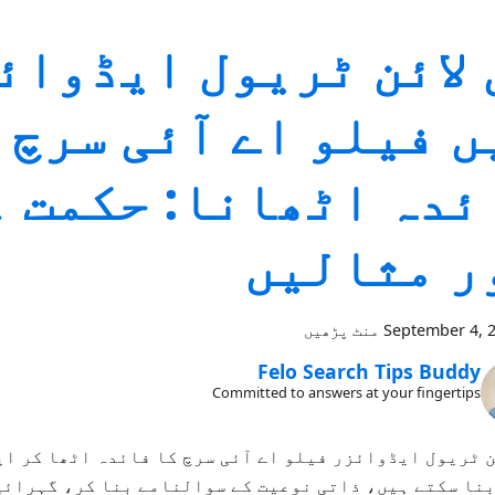
 لائن ٹریول ایڈوائ
ں فیلو اے آئی سرچ 
ئدہ اٹھانا: حکمت 
ر مثالیں
September 4, 
Felo Search Tips Buddy
Committed to answers at your fingertips
ن ٹریول ایڈوائزر فیلو اے آئی سرچ کا فائدہ اٹھا کر اپ
نا سکتے ہیں، ذاتی نوعیت کے سوالنامے بنا کر، گہرائی