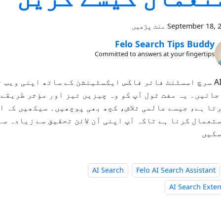
September 18, 
Felo Search Tips Buddy
Committed to answers at your fingertips
فیلو AI سرچ اسسٹنٹ فائر فاکس ایکسٹینشن کے ساتھ اپنی ویب 
جائیں۔ یہ مفت ٹول آپ کو وہ چیزیں تیز اور مؤثر طریقے س
تا ہے، جیسے عالمی تلاش، کچھ بھی پوچھیں۔ سیکھیں کہ ا
تعمال کرنا ہے تاکہ آپ اپنی آن لائن تحقیق سے زیادہ س
سکیں
AI Search
Felo AI Search Assistant
AI Search Exte