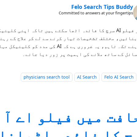
Felo Search Tips Buddy
Committed to answers at your fingertips
ڈاکٹر فیلو AI سرچ کا فائدہ اٹھا سکتے ہیں تاکہ اپنی کلی
نائیں، مختلف تشخیصات تیار کرنے سے لے کر علاج کے رہن
ڈیٹ رہنے تک۔ تاہم، یہ ضروری ہے کہ AI کی مدد 
ائل کے ساتھ ملانے کی اہمیت پر زور دیا جائے۔
physicians search tool
AI Search
Felo AI Search
افت میں فیلو اے آئ
چ کا فائدہ اٹھانا: