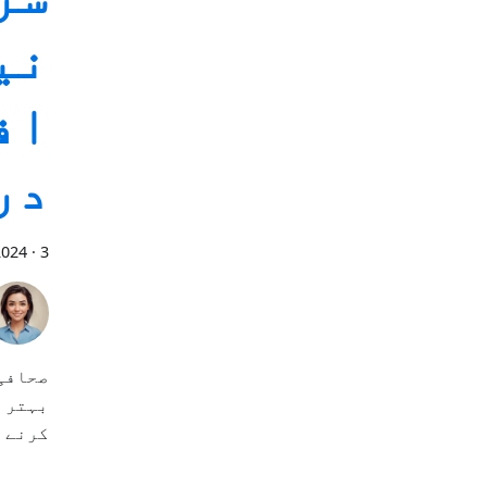
نی
اف
در
3 منٹ پڑھیں
·
2024
صحافی 
بہتر ب
کرنے 