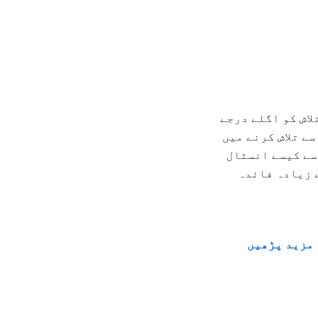
تلاش کو اگلے درجے
ے تلاش کرنے میں
سے کیسے انسٹال
ے زیادہ فائدہ
مزید پڑھیں