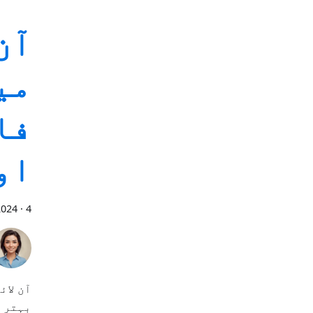
آن
می
فا
او
4 منٹ پڑھیں
·
2024
آن لائ
بہتر ب