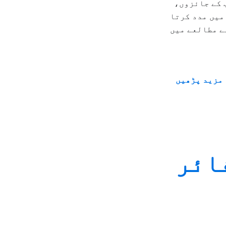
 کے جائزوں،
میں مدد کرتا
نے مطالعے میں
مزید پڑھیں
 فائر