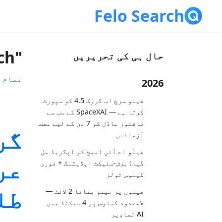
Felo Search
"AI Search" کے ساتھ 22 پوسٹس کی تقسیم
حال ہی کی تحریریں
تمام 
2026
فیلو سرچ اب گروک 4.5 کو سپورٹ
کرتا ہے — SpaceXAI کے سب سے
طاقتور ماڈل کو 7 دن کے لیے مفت
گر
آزمائیں
فیلُو اے آئی امیج کو اپگریڈ مل
عر
گیا: برش-سلیکٹ ایڈیٹنگ + فوری
کینوس ٹولز
طل
فیلوں پر نینو بنانا 2 لائٹ —
لامحدود کینوس پر 4 سیکنڈ میں
AI تصاویر