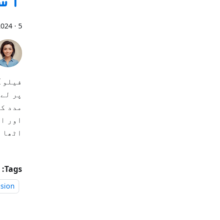
5 منٹ پڑھیں
·
2024
پر لے 
مدد کر
اور اس
اٹھا 
Tags:
nsion