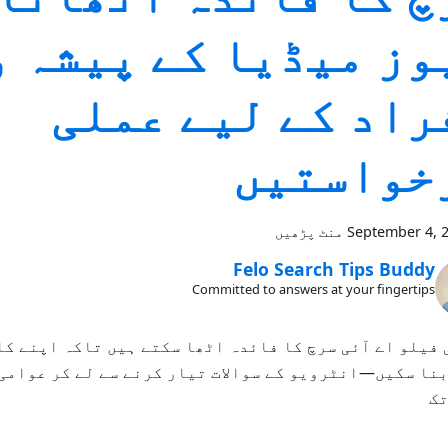
وز میڈیا کے پیشہ و
راد کے لیے عملی
خواستیں
September 4, 
Felo Search Tips Buddy
Committed to answers at your fingertips
فیلو اے آئی سرچ کا فائدہ اٹھا سکتے ہیں تاکہ اپنے کا
نا سکیں—انٹرویو کے سوالات تیار کرنے سے لے کر عوامی
تک