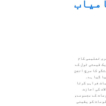
امیاب
ری تعلیمی کام
یک قیمتی ٹول کے
تگو کا سرچ انجن
یا گیا ہے۔
ات فراہم کرتا
ات کی اجازت
وعات کے مجموعے،
لومات کو یقینی