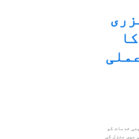
زری
کا
عملی
نی خدمات کو
 میں منزل کی