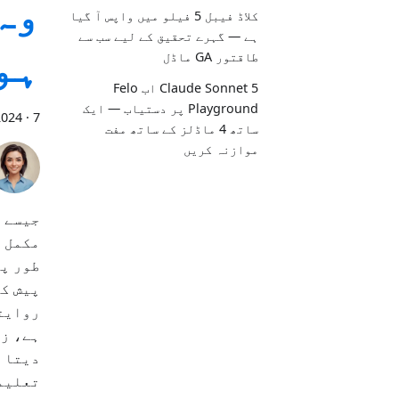
وہ
کلاڈ فیبل 5 فیلو میں واپس آ گیا
ہے — گہرے تحقیق کے لیے سب سے
ہو
طاقتور GA ماڈل
Claude Sonnet 5 اب Felo
Playground پر دستیاب — ایک
7 منٹ پڑھیں
·
2024
ساتھ 4 ماڈلز کے ساتھ مفت
موازنہ کریں
جیسے ج
مکمل ک
طور پر
پیش کر
روایتی
ہے، زب
دیتا ہ
تعلیمی