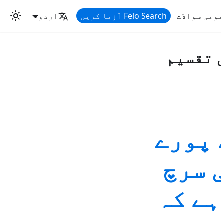
ومی سوالات
Felo Search آزما کریں
اردو
 پورے
 سرچ
ہے کہ