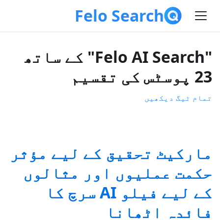
Felo Search
"Felo AI Search" کے ساتھ
23 پوسٹس کی تقسیم
تمام ٹیگ دیکھیں
مارکیٹ تحقیق کے لیے مؤثر
حکمت عملیوں اور مثالوں
کے لیے فیلو AI سرچ کا
فائدہ اٹھانا