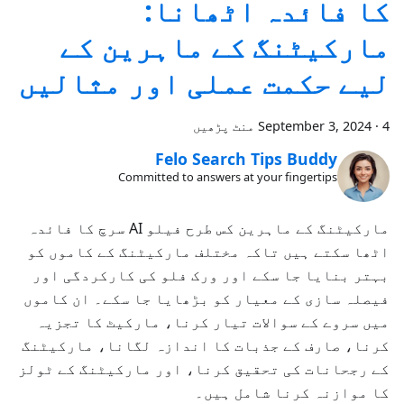
کا فائدہ اٹھانا:
مارکیٹنگ کے ماہرین کے
لیے حکمت عملی اور مثالیں
4 منٹ پڑھیں
·
September 3, 2024
Felo Search Tips Buddy
Committed to answers at your fingertips
مارکیٹنگ کے ماہرین کس طرح فیلو AI سرچ کا فائدہ
اٹھا سکتے ہیں تاکہ مختلف مارکیٹنگ کے کاموں کو
بہتر بنایا جا سکے اور ورک فلو کی کارکردگی اور
فیصلہ سازی کے معیار کو بڑھایا جا سکے۔ ان کاموں
میں سروے کے سوالات تیار کرنا، مارکیٹ کا تجزیہ
کرنا، صارف کے جذبات کا اندازہ لگانا، مارکیٹنگ
کے رجحانات کی تحقیق کرنا، اور مارکیٹنگ کے ٹولز
کا موازنہ کرنا شامل ہیں۔