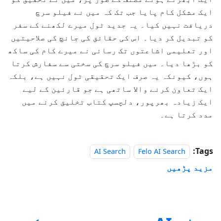
ایک مشکل کام پایا جب تک کہ میں نے فیلو سرچ
دریافت نہیں کیا۔ یہ جدید ٹول میرے لکھنے کے سفر
کو تبدیل کر دیا۔ اس کی حقائق کی جانچ کی صلاحیتیں
اور تعلیمی اشاعتوں تک رسائی نے میرے کام کی ساکھ
کو بڑھا دیا۔ میں فیلو سرچ کی سختی سے سفارش کرتا
ہوں، کیونکہ یہ صرف ایک تحقیقی ٹول نہیں ہے، بلکہ
ایک تعاون کرنے والا ساتھی ہے جو قارئین کے لیے
ایک زیادہ بھرپور، دلچسپ کتاب تخلیق کرنے میں
مدد کرتا ہے۔
Tags:
AI Search
Felo AI Search
مزید پڑھیں