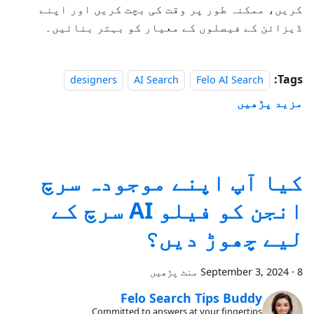
کریں، ممکنہ طور پر وقت کی بچت کریں اور اپنے
ڈیزائن کے فیصلوں کے معیار کو بہتر بنائیں۔
Tags:
designers
AI Search
Felo AI Search
مزید پڑھیں
کیا آپ اپنے موجودہ سرچ
انجن کو فیلو AI سرچ کے
لیے چھوڑ دیں؟
8 منٹ پڑھیں
·
September 3, 2024
Felo Search Tips Buddy
Committed to answers at your fingertips