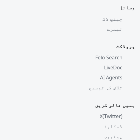
وسائل
چینج لاگ
تبصرے
پروڈکٹ
Felo Search
LiveDoc
AI Agents
تلاش کی توسیع
ہمیں فالو کریں
X(Twitter)
ڈسکارڈ
یوٹیوب