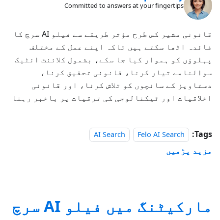
Committed to answers at your fingertips
قانونی مشیر کس طرح مؤثر طریقے سے فیلو AI سرچ کا
فائدہ اٹھا سکتے ہیں تاکہ اپنے عمل کے مختلف
پہلوؤں کو ہموار کیا جا سکے، بشمول کلائنٹ انٹیک
سوالنامے تیار کرنا، قانونی تحقیق کرنا،
دستاویز کے سانچوں کو تلاش کرنا، اور قانونی
اخلاقیات اور ٹیکنالوجی کی ترقیات پر باخبر رہنا
Tags:
AI Search
Felo AI Search
مزید پڑھیں
مارکیٹنگ میں فیلو AI سرچ