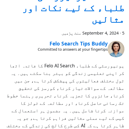
طلباء کے لیے نکات اور
مثالیں
5 منٹ پڑھیں
·
September 4, 2024
Felo Search Tips Buddy
Committed to answers at your fingertips
یونیورسٹی کے طلباء Felo AI Search کا فائدہ اٹھا
کر اپنی تعلیمی زندگی کو بہتر بنا سکتے ہیں۔ یہ
ٹول مختلف فعالیتوں کی پیشکش کرتا ہے، جن میں
مطالعہ کے سوالات تیار کرنا، کورسز کی تحقیق
کرنا، جائزوں کا تجزیہ کرنا، تحریری رہنما خطوط
تک رسائی حاصل کرنا، اور مطالعہ کے ٹولز کا
موازنہ کرنا شامل ہیں۔ یہ مضمون ہر استعمال کے
کیس کے لیے عملی مثالیں فراہم کرتا ہے، جو یہ
ظاہر کرتا ہے کہ AI کس طرح کالج کی زندگی کے مختلف