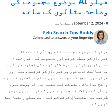
فیلو AI موضوع مجموعے کی
وضاحت مثالوں کے ساتھ
8 منٹ پڑھیں
·
September 2, 2024
Felo Search Tips Buddy
Committed to answers at your fingertips
فیلو کا موضوع مجموعے کا فیچر آپ کو متعلقہ
تھریڈز کو منظم کرنے اور مجموعے کے اندر تمام
تھریڈز پر ایک پرامپٹ لاگو کرنے کی اجازت دیتا ہے۔
یہ فعالیت خاص طور پر تھریڈز کو ترتیب دینے اور
فیلو سرچ انجن کو مجموعے میں تمام مباحثوں کے لیے
واضح ہدایات دینے کے لیے مفید ہے۔ اس پوسٹ میں،
ہم آپ کے سوالات کے جوابات دیں گے اور انہیں مؤثر
طریقے سے استعمال کرنے کے لیے ایک عملی رہنما پیش
کریں گے۔