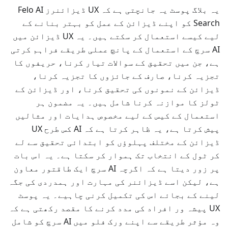
یہ بلاگ پوسٹ یہ جانچتی ہے کہ UX ڈیزائنرز Felo AI
Search کو اپنے ڈیزائن کے عمل کو بہتر بنانے کے
لیے کیسے استعمال کر سکتے ہیں۔ یہ UX ڈیزائن میں
AI سرچ کے استعمال کے پانچ عملی طریقے فراہم کرتی
ہے، جن میں تحقیق کے سوالات تیار کرنا، حریفوں کا
تجزیہ کرنا، صارف کے جائزوں کا تجزیہ کرنا،
ڈیزائن کے نمونوں کی تحقیق کرنا، اور ڈیزائن کے
ٹولز کا موازنہ کرنا شامل ہیں۔ یہ مضمون ہر
استعمال کے کیس کے لیے مخصوص ہدایات اور مثالیں
پیش کرتا ہے، یہ ظاہر کرتا ہے کہ AI کس طرح UX
ڈیزائن کے مختلف پہلوؤں کو ابتدائی تحقیق سے لے
کر ٹول کے انتخاب تک ہموار کر سکتا ہے۔ یہ اس بات
پر زور دیتا ہے کہ اگرچہ AI سرچ ایک طاقتور معاون
ہے، لیکن اسے ڈیزائنر کی مہارت اور ہمدردی کی جگہ
لینے کے بجائے اس کی تکمیل کرنی چاہیے۔ یہ پوسٹ
UX پیشہ ور افراد کی مدد کرنے کا مقصد رکھتی ہے کہ
وہ مؤثر طریقے سے اپنے ورک فلو میں AI سرچ کو شامل