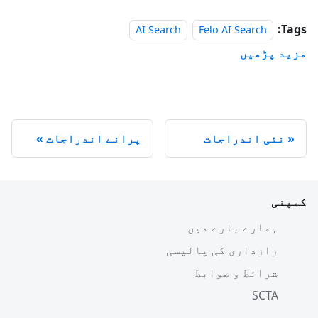
Tags:
AI Search
Felo AI Search
مزید پڑھیں
نئی اندراجات
پرانے اندراجات
کمپنی
ہمارے بارے میں
رازداری کی پالیسی
شرائط و ضوابط
SCTA