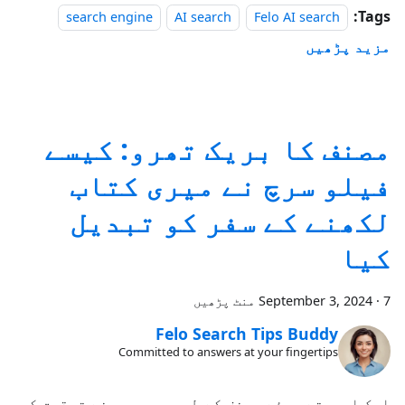
Tags:
search engine
AI search
Felo AI search
مزید پڑھیں
مصنف کا بریک تھرو: کیسے
فیلو سرچ نے میری کتاب
لکھنے کے سفر کو تبدیل
کیا
7 منٹ پڑھیں
·
September 3, 2024
Felo Search Tips Buddy
Committed to answers at your fingertips
ایک ابھرتے ہوئے مصنف کے طور پر، میں نے تحقیق کو