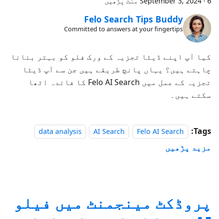
6 منٹ پڑھیں
·
September 3, 2024
Felo Search Tips Buddy
Committed to answers at your fingertips
کیا آپ اپنے ڈیٹا تجزیہ کے ورک فلو کو بہتر بنانا
چاہتے ہیں؟ یہاں پانچ طریقے ہیں جن سے آپ ڈیٹا
تجزیہ کے عمل میں Felo AI Search کا فائدہ اٹھا
سکتے ہیں۔
Tags:
data analysis
AI Search
Felo AI Search
مزید پڑھیں
پروڈکٹ مینجمنٹ میں فیلو