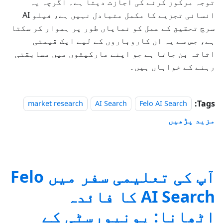
توجہ مرکوز کرنے کی اجازت دیتا ہے۔ اگرچہ یہ
انسانی تجزیے کا مکمل متبادل نہیں ہے، فیلو AI
سرچ تحقیق کے عمل کو نمایاں طور پر ہموار کر سکتا
ہے، جس سے یہ ان کاروباروں کے لیے ایک قیمتی
اثاثہ بن جاتا ہے جو اپنے مارکیٹوں میں مسابقتی
رہنے کے خواہاں ہیں۔
Tags:
market research
AI Search
Felo AI Search
مزید پڑھیں
آپ کی تعلیمی سفر میں Felo
AI Search کا فائدہ
اٹھانا: یونیورسٹی کے