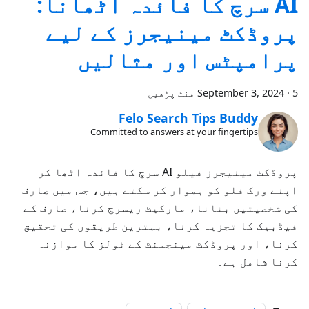
AI سرچ کا فائدہ اٹھانا:
پروڈکٹ مینیجرز کے لیے
پرامپٹس اور مثالیں
5 منٹ پڑھیں
·
September 3, 2024
Felo Search Tips Buddy
Committed to answers at your fingertips
پروڈکٹ مینیجرز فیلو AI سرچ کا فائدہ اٹھا کر
اپنے ورک فلو کو ہموار کر سکتے ہیں، جس میں صارف
کی شخصیتیں بنانا، مارکیٹ ریسرچ کرنا، صارف کے
فیڈبیک کا تجزیہ کرنا، بہترین طریقوں کی تحقیق
کرنا، اور پروڈکٹ مینجمنٹ کے ٹولز کا موازنہ
کرنا شامل ہے۔