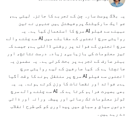
یہ بلاگ پوسٹ سارہ چن کے تجربے کا جائزہ لیتی ہے،
جو ایک مارکیٹنگ پروفیشنل ہیں جنہوں نے تین
مہینے سے فیلو AI سرچ کا استعمال کیا ہے۔ یہ
روایتی سرچ انجنوں کے مقابلے میں AI سے چلنے والے
سرچ انجنوں کے فوائد پر روشنی ڈالتی ہے، جیسے کہ
تیز معلومات کی بازیابی، زیادہ درست نتائج، اور
بہتر صارف کے تجربے پر بحث کرتی ہے۔ یہ مضمون یہ
جانچتا ہے کہ کیا صارفین کے لیے روایتی سرچ
انجنوں سے فیلو AI سرچ پر منتقل ہونے کا وقت آگیا
ہے، فوائد اور نقصانات کا وزن کرتے ہوئے۔ یہ یہ
بھی بصیرت فراہم کرتا ہے کہ AI سے چلنے والے سرچ
ٹولز معلومات تک رسائی اور پیشہ ورانہ اور ذاتی
دونوں سیاق و سباق میں پیداوری کو کس طرح انقلاب
دے رہے ہیں۔