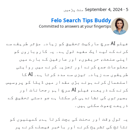
5 منٹ پڑھیں
·
September 4, 2024
Felo Search Tips Buddy
Committed to answers at your fingertips
فیلو AI سرچ مارکیٹ تحقیق کو زیادہ مؤثر طریقے سے
کرنے کے لیے ایک مفید ٹول ہے۔ یہ کاروباروں کو
اپنی صنعت، حریفوں، اور صارفین کے بارے میں
معلومات جمع کرنے اور تجزیہ کرنے میں روایتی
طریقوں سے زیادہ تیزی سے مدد کرتا ہے۔ AI کا
استعمال کرتے ہوئے بڑی مقدار میں ڈیٹا کو پروسیس
کرنے کے ذریعے، فیلو AI سرچ اہم رجحانات اور
بصیرتوں کی نشاندہی کر سکتا ہے جو دستی تحقیق کے
ذریعے چھوٹ سکتی ہیں۔
یہ ٹول وقت اور محنت کی بچت کرتا ہے، کمپنیوں کو
نتائج کی تشریح کرنے اور باخبر فیصلے کرنے پر