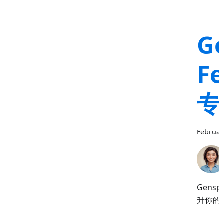
G
F
Februa
Gen
升你