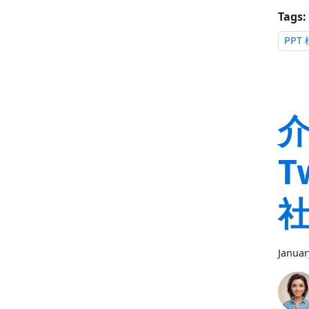
Tags:
PPT
介
T
Januar