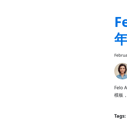
F
年
Februa
Felo
模板
Tags: