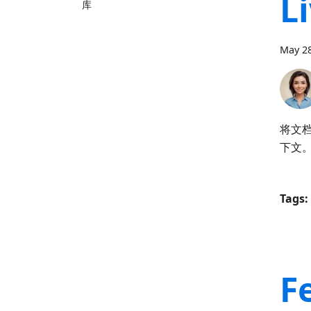
L
库
May 28
将文
下文。了
Tags:
F