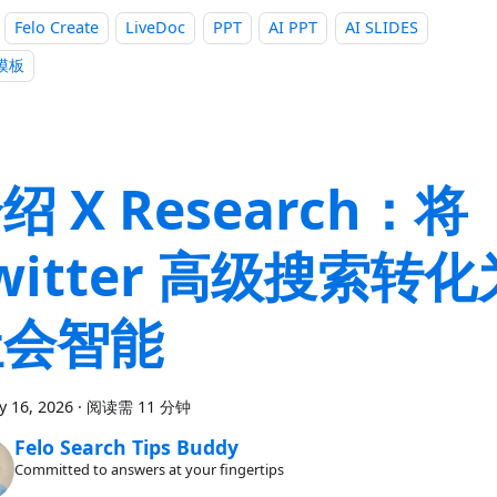
Felo Create
LiveDoc
PPT
AI PPT
AI SLIDES
 模板
绍 X Research：将
witter 高级搜索转
社会智能
y 16, 2026
·
阅读需 11 分钟
Felo Search Tips Buddy
Committed to answers at your fingertips