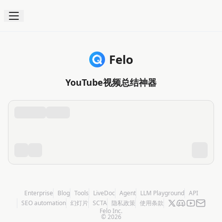
Felo
YouTube视频总结神器
Enterprise
Blog
Tools
LiveDoc
Agent
LLM Playground
API
SEO automation
幻灯片
SCTA
隐私政策
使用条款
Felo Inc.
©
2026