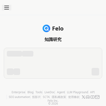
Felo
知識研究
Enterprise
Blog
Tools
LiveDoc
Agent
LLM Playground
API
SEO automation
投影片
SCTA
隱私權政策
使用條款
Felo Inc.
©
2026