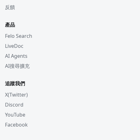
反饋
產品
Felo Search
LiveDoc
AI Agents
AI搜尋擴充
追蹤我們
X(Twitter)
Discord
YouTube
Facebook