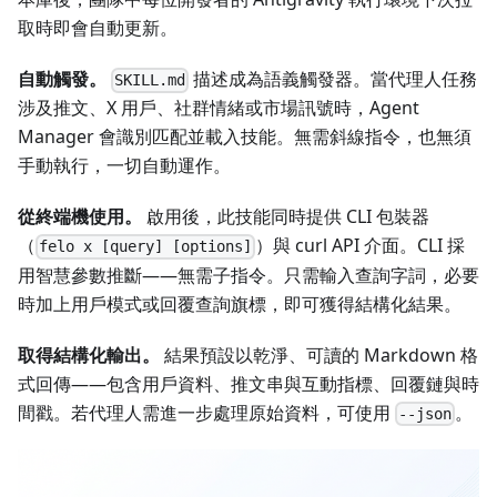
取時即會自動更新。
自動觸發。
描述成為語義觸發器。當代理人任務
SKILL.md
涉及推文、X 用戶、社群情緒或市場訊號時，Agent
Manager 會識別匹配並載入技能。無需斜線指令，也無須
手動執行，一切自動運作。
從終端機使用。
啟用後，此技能同時提供 CLI 包裝器
（
）與 curl API 介面。CLI 採
felo x [query] [options]
用智慧參數推斷——無需子指令。只需輸入查詢字詞，必要
時加上用戶模式或回覆查詢旗標，即可獲得結構化結果。
取得結構化輸出。
結果預設以乾淨、可讀的 Markdown 格
式回傳——包含用戶資料、推文串與互動指標、回覆鏈與時
間戳。若代理人需進一步處理原始資料，可使用
。
--json